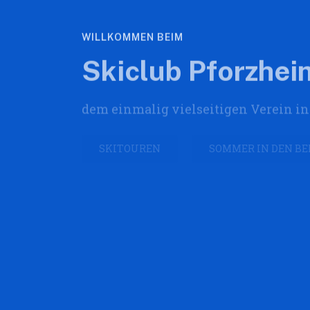
WILLKOMMEN BEIM
Skiclub Pforzheim
dem einmalig vielseitigen Verein i
SKITOUREN
SOMMER IN DEN B