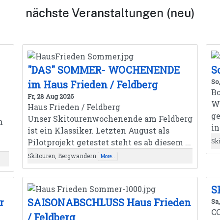
nächste Veranstaltungen (neu)
"DAS" SOMMER- WOCHENENDE
S
So
im Haus Frieden / Feldberg
B
Fr, 28 Aug 2026
Wi
Haus Frieden / Feldberg
g
Unser Skitourenwochenende am Feldberg
h
in
ist ein Klassiker. Letzten August als
Pilotprojekt getestet steht es ab diesem ...
Sk
Skitouren, Bergwandern
More..
S
r
SAISONABSCHLUSS Haus Frieden
Sa
C
/ Feldberg