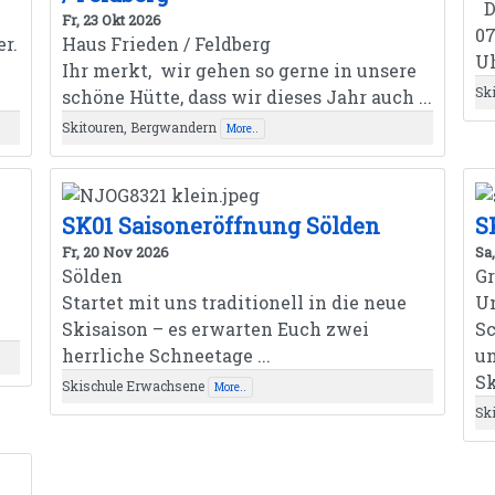
De
Fr, 23 Okt 2026
07
r.
Haus Frieden / Feldberg
Uh
Ihr merkt, wir gehen so gerne in unsere
Sk
schöne Hütte, dass wir dieses Jahr auch ...
Skitouren, Bergwandern
More..
SK01 Saisoneröffnung Sölden
S
Fr, 20 Nov 2026
Sa
Sölden
G
Startet mit uns traditionell in die neue
Un
Skisaison – es erwarten Euch zwei
Sc
herrliche Schneetage ...
u
Sk
Skischule Erwachsene
More..
Sk