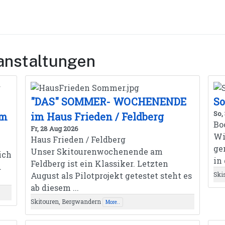
anstaltungen
"DAS" SOMMER- WOCHENENDE
So
So,
om
im Haus Frieden / Feldberg
Bo
Fr, 28 Aug 2026
Wi
Haus Frieden / Feldberg
ge
Unser Skitourenwochenende am
ich
in
Feldberg ist ein Klassiker. Letzten
d
August als Pilotprojekt getestet steht es
Ski
ab diesem ...
Skitouren, Bergwandern
More..