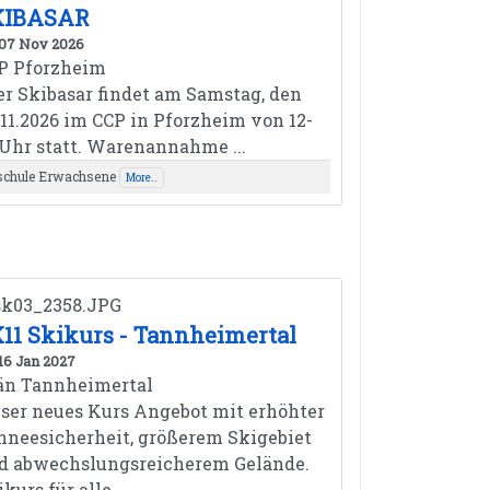
KIBASAR
 07 Nov 2026
P Pforzheim
r Skibasar findet am Samstag, den
.11.2026 im CCP in Pforzheim von 12-
 Uhr statt. Warenannahme ...
schule Erwachsene
More..
11 Skikurs - Tannheimertal
 16 Jan 2027
än Tannheimertal
ser neues Kurs Angebot mit erhöhter
hneesicherheit, größerem Skigebiet
d abwechslungsreicherem Gelände.
kurs für alle ...