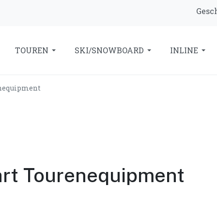
Gesch
TOUREN
SKI/SNOWBOARD
INLINE
enequipment
hrt Tourenequipment