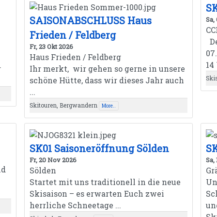
S
SAISONABSCHLUSS Haus
Sa,
CC
Frieden / Feldberg
De
Fr, 23 Okt 2026
07
Haus Frieden / Feldberg
14
g
Ihr merkt, wir gehen so gerne in unsere
Ski
schöne Hütte, dass wir dieses Jahr auch
...
Skitouren, Bergwandern
More..
SK01 Saisoneröffnung Sölden
SK
Fr, 20 Nov 2026
Sa,
nd
Sölden
Gr
Startet mit uns traditionell in die neue
Un
Skisaison – es erwarten Euch zwei
Sc
herrliche Schneetage ...
un
Ski