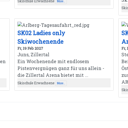
Skischule Erwachsene
More..
Ski
SK02 Ladies only
S
Skiwochenende
Ar
Fr, 19 Feb 2027
Fr,
Juns, Zillertal
St
nen
Ein Wochenende mit endlosem
Be
Pistenvergnügen ganz für uns allein -
Ös
die Zillertal Arena bietet mit ...
zu
AR
Skischule Erwachsene
More..
Ski