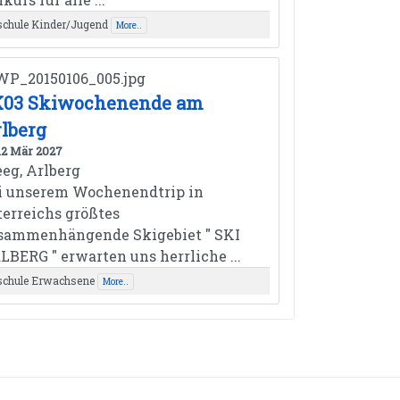
schule Kinder/Jugend
More..
K03 Skiwochenende am
lberg
 12 Mär 2027
eeg, Arlberg
i unserem Wochenendtrip in
terreichs größtes
sammenhängende Skigebiet " SKI
LBERG " erwarten uns herrliche ...
schule Erwachsene
More..