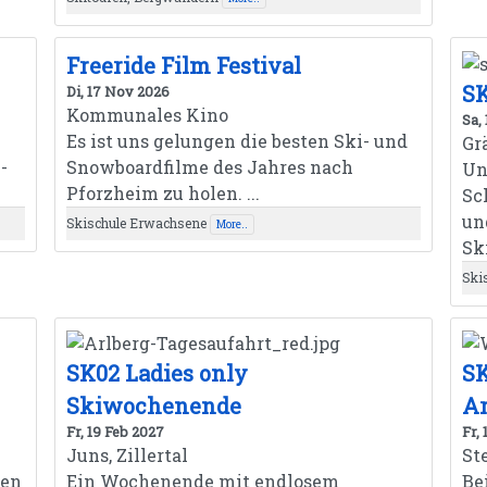
Freeride Film Festival
SK
Di, 17 Nov 2026
Kommunales Kino
Sa,
Es ist uns gelungen die besten Ski- und
Gr
-
Snowboardfilme des Jahres nach
Un
Pforzheim zu holen. ...
Sc
un
Skischule Erwachsene
More..
Ski
Ski
SK02 Ladies only
S
Skiwochenende
Ar
Fr, 19 Feb 2027
Fr,
Juns, Zillertal
St
nen
Ein Wochenende mit endlosem
Be