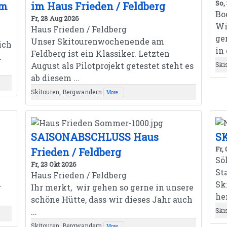
So,
om
im Haus Frieden / Feldberg
Bo
Fr, 28 Aug 2026
Wi
Haus Frieden / Feldberg
ge
Unser Skitourenwochenende am
ich
in
Feldberg ist ein Klassiker. Letzten
d
August als Pilotprojekt getestet steht es
Ski
ab diesem ...
Skitouren, Bergwandern
More..
SAISONABSCHLUSS Haus
SK
Fr,
Frieden / Feldberg
Sö
Fr, 23 Okt 2026
St
Haus Frieden / Feldberg
Sk
g
Ihr merkt, wir gehen so gerne in unsere
he
schöne Hütte, dass wir dieses Jahr auch
...
Ski
Skitouren, Bergwandern
More..