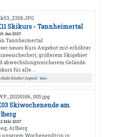
11 Skikurs - Tannheimertal
 16 Jan 2027
än Tannheimertal
ser neues Kurs Angebot mit erhöhter
hneesicherheit, größerem Skigebiet
d abwechslungsreicherem Gelände.
kurs für alle ...
schule Kinder/Jugend
More..
K03 Skiwochenende am
lberg
 12 Mär 2027
eeg, Arlberg
i unserem Wochenendtrip in