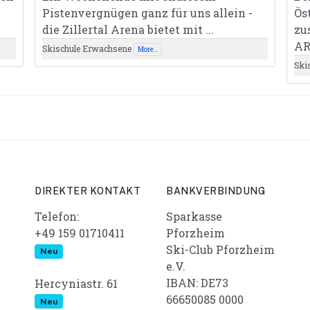
Pistenvergnügen ganz für uns allein -
Ös
die Zillertal Arena bietet mit ...
zu
AR
Skischule Erwachsene
More..
Ski
DIREKTER KONTAKT
BANKVERBINDUNG
Telefon:
Sparkasse
+49 159 01710411
Pforzheim
Ski-Club Pforzheim
Neu
e.V.
IBAN: DE73
Hercyniastr. 61
66650085 0000
Neu