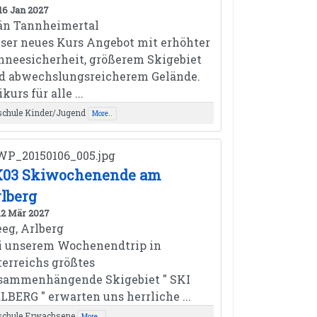
 16 Jan 2027
än Tannheimertal
ser neues Kurs Angebot mit erhöhter
hneesicherheit, größerem Skigebiet
d abwechslungsreicherem Gelände.
kurs für alle ...
schule Kinder/Jugend
More..
K03 Skiwochenende am
lberg
 12 Mär 2027
eeg, Arlberg
i unserem Wochenendtrip in
terreichs größtes
sammenhängende Skigebiet " SKI
LBERG " erwarten uns herrliche ...
schule Erwachsene
More..