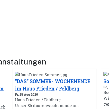
anstaltungen
"DAS" SOMMER- WOCHENENDE
So
So,
om
im Haus Frieden / Feldberg
Bo
Fr, 28 Aug 2026
Wi
Haus Frieden / Feldberg
ge
Unser Skitourenwochenende am
ich