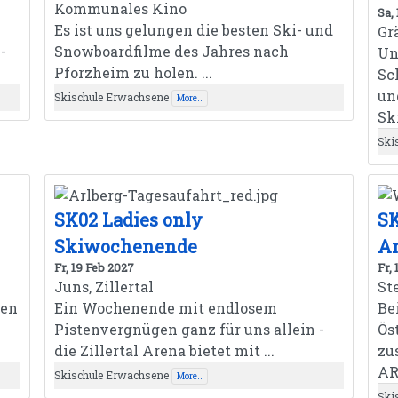
Kommunales Kino
Sa,
Es ist uns gelungen die besten Ski- und
Gr
-
Snowboardfilme des Jahres nach
Un
Pforzheim zu holen. ...
Sc
un
Skischule Erwachsene
More..
Ski
Ski
SK02 Ladies only
S
Skiwochenende
Ar
Fr, 19 Feb 2027
Fr,
Juns, Zillertal
St
nen
Ein Wochenende mit endlosem
Be
Pistenvergnügen ganz für uns allein -
Ös
die Zillertal Arena bietet mit ...
zu
AR
Skischule Erwachsene
More..
Ski