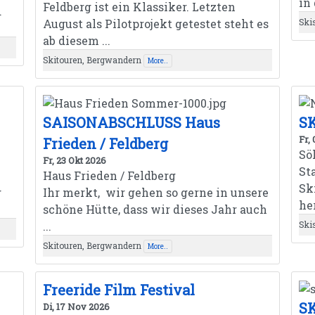
in
Feldberg ist ein Klassiker. Letzten
d
August als Pilotprojekt getestet steht es
Ski
ab diesem ...
Skitouren, Bergwandern
More..
SAISONABSCHLUSS Haus
SK
Fr,
Frieden / Feldberg
Sö
Fr, 23 Okt 2026
St
Haus Frieden / Feldberg
Sk
g
Ihr merkt, wir gehen so gerne in unsere
he
schöne Hütte, dass wir dieses Jahr auch
...
Ski
Skitouren, Bergwandern
More..
Freeride Film Festival
SK
Di, 17 Nov 2026