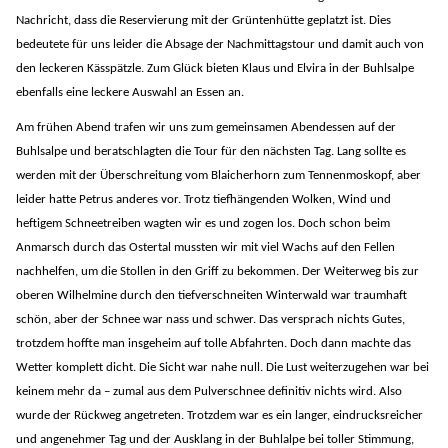
Nachricht, dass die Reservierung mit der Grüntenhütte geplatzt ist. Dies
bedeutete für uns leider die Absage der Nachmittagstour und damit auch von
den leckeren Kässpätzle. Zum Glück bieten Klaus und Elvira in der Buhlsalpe
ebenfalls eine leckere Auswahl an Essen an.
Am frühen Abend trafen wir uns zum gemeinsamen Abendessen auf der
Buhlsalpe und beratschlagten die Tour für den nächsten Tag. Lang sollte es
werden mit der Überschreitung vom Blaicherhorn zum Tennenmoskopf, aber
leider hatte Petrus anderes vor. Trotz tiefhängenden Wolken, Wind und
heftigem Schneetreiben wagten wir es und zogen los. Doch schon beim
Anmarsch durch das Ostertal mussten wir mit viel Wachs auf den Fellen
nachhelfen, um die Stollen in den Griff zu bekommen. Der Weiterweg bis zur
oberen Wilhelmine durch den tiefverschneiten Winterwald war traumhaft
schön, aber der Schnee war nass und schwer. Das versprach nichts Gutes,
trotzdem hoffte man insgeheim auf tolle Abfahrten. Doch dann machte das
Wetter komplett dicht. Die Sicht war nahe null. Die Lust weiterzugehen war bei
keinem mehr da – zumal aus dem Pulverschnee definitiv nichts wird. Also
wurde der Rückweg angetreten. Trotzdem war es ein langer, eindrucksreicher
und angenehmer Tag und der Ausklang in der Buhlalpe bei toller Stimmung,